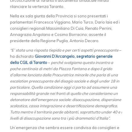
circoscrizione di Taranto il documento sindacale mirato
rilanciare la vertenza Taranto.
Nella ex sala giunta della Provincia si sono presentati i
parlamentari Francesca Viggiano, Mario Turco, Dario Iaia ed i
consiglieri regionali Massimiliano Di Cuia, Renato Perrini,
Annagrazia Angolano e Cosimo Borracino; assente il
presidente della Regione Puglia, Antonio Decaro.
“E’ stata una risposta tiepida e per certi aspetti
preoccupante
–
ha dichiarato
Giovanni D’Arcangelo, segretario generale
della CGIL di Taranto
–
perché svolgiamo questo incontro a
poche centinaia di metri da Piazza Fontana e dopo il grido
d’allarme lanciato dalla Procuratrice minorile che parla di una
escalation preoccupante del disagio sociale e degli under 18 in
particolare. Quella condizione oggi ci porta ad assumere una
responsabilità grande nei fronti di quello che consideriamo un
detonatore dell’emergenza sociale: disoccupazione, dispersione
scolastica, cassa integrazione e desertificazione demografica.
Tutto mentre il territorio perde abitanti, soprattutto under 40 e i
livelli di disoccupazione sono tra i più drammatici d’Italia”.
Un’emergenza che sembra essere condivisa da consiglieri e