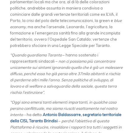
parlamentari locali ma che ora, al di là delle colorazioni
politiche, andrebbe assunta in maniera condivisa a
cominciare dalle grandi vertenze territoriali come ex ILVA, il
Porto, la crisi del polo delle telecomunicazioni, la green e
blue
economy,
ma anche l’arsenale, Leonardo, l’agricoltura, la
formazione e l’emergenza sanità fino alla grande incompiuta
del territorio, ovvero l’Ospedale San Cataldo; vertenze che
potrebbero sfociare in una Legge Speciale per Taranto.
“Quando guardiamo Taranto
– hanno sostenuto i
rappresentanti sindacali –
non ci possiamo più concentrare
unicamente sui sintomi ignorando quello che è già un malessere
diffuso, perché essa ha già perso oltre 37mila abitanti e rischia
di perderne altri mille l’anno. Senza politiche di sviluppo, di
lavoro e di welfare a salvaguardia della sociale, questa terra
rischia l’estinzione”.
“Oggi sono emersi tanti elementi importanti, in qualche caso
persino conflittuale, ma siamo riusciti esattamente nel nostro
intento –
ha detto
Antonio Baldassarre, segretario territoriale
della CISL Taranto Brindisi
–
perché l’obiettivo di questa
Piattaforma è ricucire, rinsaldare i rapporti tra tutti i soggetti in