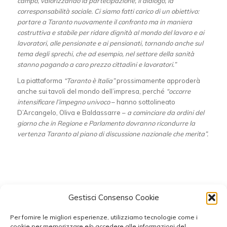
campo, valorizzando la partecipazione, il dialogo, la
corresponsabilit
à sociale. Ci siamo fatti carico di un obiettivo:
portare a Taranto nuovamente il confronto ma in maniera
costruttiva e stabile per ridare dignità al mondo del lavoro e ai
lavoratori, alle pensionate e ai pensionati, tornando anche sul
tema degli sprechi, che ad esempio, nel settore della sanità
stanno pagando a caro prezzo cittadini e lavoratori.
”
La piattaforma
“Taranto è Italia”
prossimamente approderà
anche sui tavoli del mondo dell’impresa, perché
“occorre
intensificare l’impegno univoco
– hanno sottolineato
D’Arcangelo, Oliva e Baldassarre –
a cominciare da ordini del
giorno che in Regione e Parlamento dovranno ricondurre la
vertenza Taranto al piano di discussione nazionale che merita”.
Condividi questo articolo
Gestisci Consenso Cookie
Per fornire le migliori esperienze, utilizziamo tecnologie come i
cookie per memorizzare e/o accedere alle informazioni del