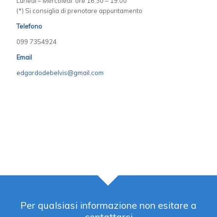
Lunedì – Mercoledì ore 16:30 – 19:00
(*) Si consiglia di prenotare appuntamento
Telefono
099 7354924
Email
edgardodebelvis@gmail.com
Per qualsiasi informazione non esitare a
contattarci