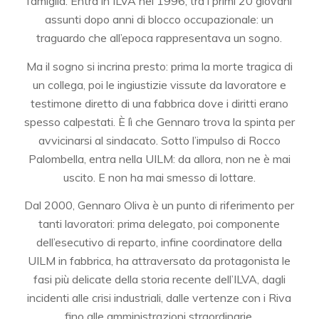
famiglia. Entra in ILVA nel 1996, tra i primi 20 giovani
assunti dopo anni di blocco occupazionale: un
traguardo che all’epoca rappresentava un sogno.
Ma il sogno si incrina presto: prima la morte tragica di
un collega, poi le ingiustizie vissute da lavoratore e
testimone diretto di una fabbrica dove i diritti erano
spesso calpestati. È lì che Gennaro trova la spinta per
avvicinarsi al sindacato. Sotto l’impulso di Rocco
Palombella, entra nella UILM: da allora, non ne è mai
uscito. E non ha mai smesso di lottare.
Dal 2000, Gennaro Oliva è un punto di riferimento per
tanti lavoratori: prima delegato, poi componente
dell’esecutivo di reparto, infine coordinatore della
UILM in fabbrica, ha attraversato da protagonista le
fasi più delicate della storia recente dell’ILVA, dagli
incidenti alle crisi industriali, dalle vertenze con i Riva
fino alle amministrazioni straordinarie.