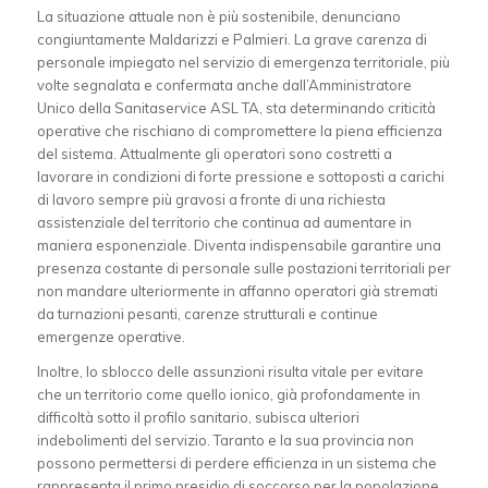
La situazione attuale non è più sostenibile, denunciano
congiuntamente Maldarizzi e Palmieri. La grave carenza di
personale impiegato nel servizio di emergenza territoriale, più
volte segnalata e confermata anche dall’Amministratore
Unico della Sanitaservice ASL TA, sta determinando criticità
operative che rischiano di compromettere la piena efficienza
del sistema. Attualmente gli operatori sono costretti a
lavorare in condizioni di forte pressione e sottoposti a carichi
di lavoro sempre più gravosi a fronte di una richiesta
assistenziale del territorio che continua ad aumentare in
maniera esponenziale. Diventa indispensabile garantire una
presenza costante di personale sulle postazioni territoriali per
non mandare ulteriormente in affanno operatori già stremati
da turnazioni pesanti, carenze strutturali e continue
emergenze operative.
Inoltre, lo sblocco delle assunzioni risulta vitale per evitare
che un territorio come quello ionico, già profondamente in
difficoltà sotto il profilo sanitario, subisca ulteriori
indebolimenti del servizio. Taranto e la sua provincia non
possono permettersi di perdere efficienza in un sistema che
rappresenta il primo presidio di soccorso per la popolazione.