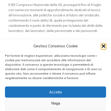
Il XIX Congresso Nazionale della UIL proseguirà fino al 4 luglio
con numerosi momenti di approfondimento dedicati al lavoro,
all’innovazione, alle politiche sociali e al futuro del sindacato,
confermando il ruolo della UIL quale protagonista del
cambiamento e punto di riferimento per la tutela dei diritti delle
lavoratrici, dei lavoratori, delle pensionate e dei pensionati.
Condividi questo articolo
Gestisci Consenso Cookie
Per fornire le migliori esperienze, utilizziamo tecnologie come i
cookie per memorizzare e/o accedere alle informazioni del
dispositivo. Il consenso a queste tecnologie ci permetterà di
elaborare dati come il comportamento di navigazione o ID unici su
questo sito. Non acconsentire o ritirare il consenso può influire
negativamente su alcune caratteristiche e funzioni.
Accetta
Nega
RESPONSABILE DELLA COMUNICAZIONE: Antonello Corigliano - WEB
DESIGNER : Fabio Orlando © 2024-2026 UIL TARANTO - C.F.