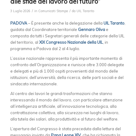
alle sfide del lavoro del futuro”
/
/
3 Luglio 2026
in
Comunicati Stampa
da
UIL Taranto
PADOVA
– È presente anche la delegazione della
UIL Taranto
,
guidata dal Coordinatore territoriale
Gennaro Oliva
e
composta da tutti i Segretari generali delle categorie della UIL
del territorio, al
XIX Congresso Nazionale della UIL
, in
programma a Padova dal 2 al 4 luglio.
L’assise nazionale rappresenta il più importante momento di
confronto dell’Organizzazione e riunisce oltre 3.000 delegate
e delegati e più di 1.000 ospiti provenienti dal mondo delle
istituzioni, dell’università, della ricerca, delle parti sociali e del
sindacato internazionale.
Al centro dei lavori le grandi trasformazioni che stanno
interessando il mondo del lavoro, con particolare attenzione
all’intelligenza artificiale, all’innovazione tecnologica, alla
contrattazione collettiva, alla sicurezza nei luoghi di lavoro,
alla tutela dei salari, alla produttività e al futuro del welfare.
L’apertura del Congresso è stata preceduta dalla lettura del
messaggio inviato da
Papa Leone XIV
, che ha richiamato la