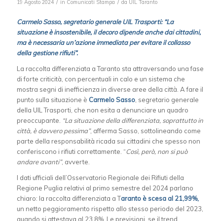
/
/
19 Agosto 2024
in
Comunicati Stampa
da
UIL Taranto
Carmelo Sasso, segretario generale UIL Trasporti: “La
situazione è insostenibile, il decoro dipende anche dai cittadini,
ma è necessaria un’azione immediata per evitare il collasso
della gestione rifiuti”.
La raccolta differenziata a Taranto sta attraversando una fase
di forte criticità, con percentuali in calo e un sistema che
mostra segni di inefficienza in diverse aree della città. A fare il
punto sulla situazione è
Carmelo Sasso
, segretario generale
della UIL Trasporti, che non esita a denunciare un quadro
preoccupante.
“La situazione della differenziata, soprattutto in
città, è davvero pessima”
, afferma Sasso, sottolineando come
parte della responsabilità ricada sui cittadini che spesso non
conferiscono i rifiuti correttamente. “
Così, però, non si può
andare avanti”
, avverte.
I dati ufficiali dell’Osservatorio Regionale dei Rifiuti della
Regione Puglia relativi al primo semestre del 2024 parlano
chiaro: la raccolta differenziata a T
aranto è scesa al 21,99%,
un netto peggioramento rispetto allo stesso periodo del 2023,
quando si attestava al 23,8%. Le previsioni, se il trend