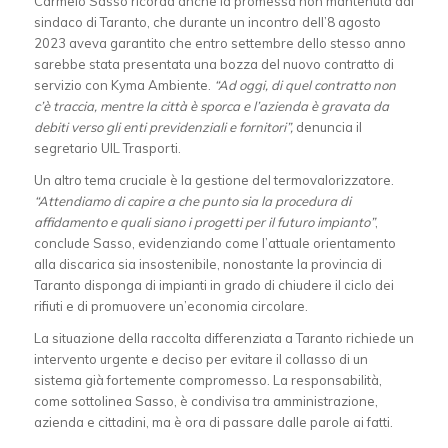
Carmelo Sasso ricorda anche la promessa non mantenuta dal
sindaco di Taranto, che durante un incontro dell’8 agosto
2023 aveva garantito che entro settembre dello stesso anno
sarebbe stata presentata una bozza del nuovo contratto di
servizio con Kyma Ambiente.
“Ad oggi, di quel contratto non
c’è traccia, mentre la città è sporca e l’azienda è gravata da
debiti verso gli enti previdenziali e fornitori”,
denuncia il
segretario UIL Trasporti.
Un altro tema cruciale è la gestione del termovalorizzatore.
“Attendiamo di capire a che punto sia la procedura di
affidamento e quali siano i progetti per il futuro impianto”
,
conclude Sasso, evidenziando come l’attuale orientamento
alla discarica sia insostenibile, nonostante la provincia di
Taranto disponga di impianti in grado di chiudere il ciclo dei
rifiuti e di promuovere un’economia circolare.
La situazione della raccolta differenziata a Taranto richiede un
intervento urgente e deciso per evitare il collasso di un
sistema già fortemente compromesso. La responsabilità,
come sottolinea Sasso, è condivisa tra amministrazione,
azienda e cittadini, ma è ora di passare dalle parole ai fatti.