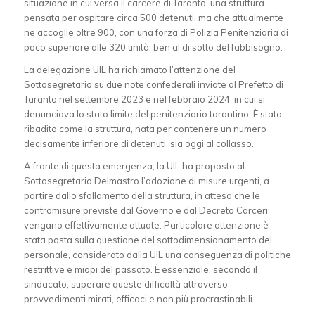
situazione in cui versa il carcere di Taranto, una struttura
pensata per ospitare circa 500 detenuti, ma che attualmente
ne accoglie oltre 900, con una forza di Polizia Penitenziaria di
poco superiore alle 320 unità, ben al di sotto del fabbisogno.
La delegazione UIL ha richiamato l’attenzione del
Sottosegretario su due note confederali inviate al Prefetto di
Taranto nel settembre 2023 e nel febbraio 2024, in cui si
denunciava lo stato limite del penitenziario tarantino. È stato
ribadito come la struttura, nata per contenere un numero
decisamente inferiore di detenuti, sia oggi al collasso.
A fronte di questa emergenza, la UIL ha proposto al
Sottosegretario Delmastro l’adozione di misure urgenti, a
partire dallo sfollamento della struttura, in attesa che le
contromisure previste dal Governo e dal Decreto Carceri
vengano effettivamente attuate. Particolare attenzione è
stata posta sulla questione del sottodimensionamento del
personale, considerato dalla UIL una conseguenza di politiche
restrittive e miopi del passato. È essenziale, secondo il
sindacato, superare queste difficoltà attraverso
provvedimenti mirati, efficaci e non più procrastinabili.