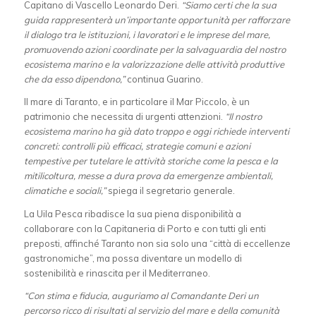
Capitano di Vascello Leonardo Deri.
“Siamo certi che la sua
guida rappresenterà un’importante opportunità per rafforzare
il dialogo tra le istituzioni, i lavoratori e le imprese del mare,
promuovendo azioni coordinate per la salvaguardia del nostro
ecosistema marino e la valorizzazione delle attività produttive
che da esso dipendono,”
continua Guarino.
Il mare di Taranto, e in particolare il Mar Piccolo, è un
patrimonio che necessita di urgenti attenzioni.
“Il nostro
ecosistema marino ha già dato troppo e oggi richiede interventi
concreti: controlli più efficaci, strategie comuni e azioni
tempestive per tutelare le attività storiche come la pesca e la
mitilicoltura, messe a dura prova da emergenze ambientali,
climatiche e sociali,”
spiega il segretario generale.
La Uila Pesca ribadisce la sua piena disponibilità a
collaborare con la Capitaneria di Porto e con tutti gli enti
preposti, affinché Taranto non sia solo una “città di eccellenze
gastronomiche”, ma possa diventare un modello di
sostenibilità e rinascita per il Mediterraneo.
“Con stima e fiducia, auguriamo al Comandante Deri un
percorso ricco di risultati al servizio del mare e della comunità