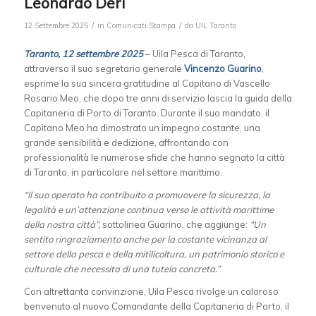
Leonardo Deri
/
/
12 Settembre 2025
in
Comunicati Stampa
da
UIL Taranto
Taranto, 12 settembre 2025
– Uila Pesca di Taranto,
attraverso il suo segretario generale
Vincenzo Guarino
,
esprime la sua sincera gratitudine al Capitano di Vascello
Rosario Meo, che dopo tre anni di servizio lascia la guida della
Capitaneria di Porto di Taranto. Durante il suo mandato, il
Capitano Meo ha dimostrato un impegno costante, una
grande sensibilità e dedizione, affrontando con
professionalità le numerose sfide che hanno segnato la città
di Taranto, in particolare nel settore marittimo.
“Il suo operato ha contribuito a promuovere la sicurezza, la
legalità e un’attenzione continua verso le attività marittime
della nostra città”,
sottolinea Guarino, che aggiunge:
“Un
sentito ringraziamento anche per la costante vicinanza al
settore della pesca e della mitilicoltura, un patrimonio storico e
culturale che necessita di una tutela concreta.”
Con altrettanta convinzione, Uila Pesca rivolge un caloroso
benvenuto al nuovo Comandante della Capitaneria di Porto, il