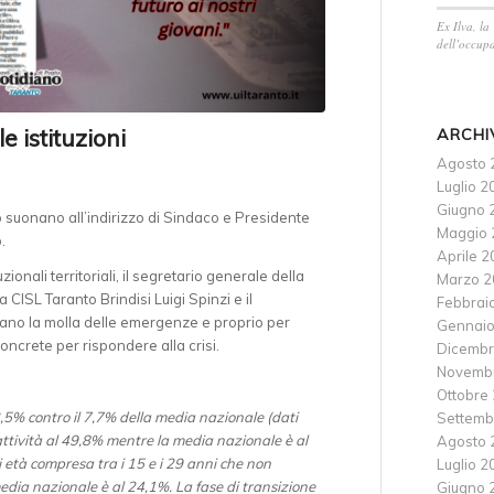
Ex Ilva, la
dell’occupa
 istituzioni
ARCHI
Agosto 
Luglio 2
Giugno 
o suonano all’indirizzo di Sindaco e Presidente
Maggio 
.
Aprile 
ionali territoriali, il segretario generale della
Marzo 2
CISL Taranto Brindisi Luigi Spinzi e il
Febbrai
icano la molla delle emergenze e proprio per
Gennaio
oncrete per rispondere alla crisi.
Dicembr
Novemb
Ottobre
13,5% contro il 7,7% della media nazionale (dati
Settemb
attività al 49,8% mentre la media nazionale è al
Agosto 
i età compresa tra i 15 e i 29 anni che non
Luglio 2
edia nazionale è al 24,1%. La fase di transizione
Giugno 