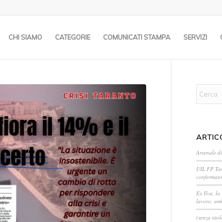
CHI SIAMO
CATEGORIE
COMUNICATI STAMPA
SERVIZI
ARTIC
Arsenale di
UIL FP Tar
confermato
Ex Ilva, la
lavoro, amb
(senza titol