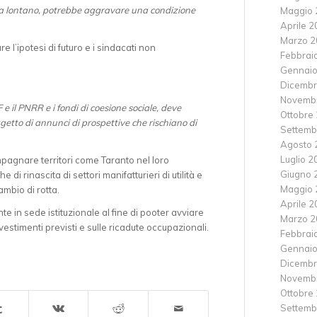
lla lontano, potrebbe aggravare una condizione
Maggio 
Aprile 
Marzo 2
 l’ipotesi di futuro e i sindacati non
Febbrai
Gennaio
Dicembr
Novemb
F e il PNRR e i fondi di coesione sociale, deve
Ottobre
ggetto di annunci di prospettive che rischiano di
Settemb
Agosto 
Luglio 2
mpagnare territori come Taranto nel loro
Giugno 
rinascita di settori manifatturieri di utilità e
Maggio 
mbio di rotta.
Aprile 
e in sede istituzionale al fine di pooter avviare
Marzo 2
vestimenti previsti e sulle ricadute occupazionali.
Febbrai
Gennaio
Dicembr
Novemb
Ottobre
Settemb