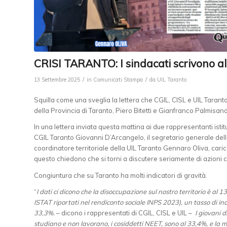
CRISI TARANTO: I sindacati scrivono alle
/
/
13 Settembre 2025
in
Comunicati Stampa
da
UIL Taranto
Squilla come una sveglia la lettera che CGIL, CISL e UIL Tarant
della Provincia di Taranto, Piero Bitetti e Gianfranco Palmisano
In una lettera inviata questa mattina ai due rappresentanti istituz
CGIL Taranto Giovanni D’Arcangelo, il segretario generale della 
coordinatore territoriale della UIL Taranto Gennaro Oliva, car
questo chiedono che si torni a discutere seriamente di azioni c
Congiuntura che su Taranto ha molti indicatori di gravità.
“
I dati ci dicono che la disoccupazione sul nostro territorio è al 
ISTAT riportati nel rendiconto sociale INPS 2023), un tasso di in
33,3%.
– dicono i rappresentati di CGIL, CISL e UIL –
I giovani d
studiano e non lavorano, i cosiddetti NEET, sono al 33,4%, e la m