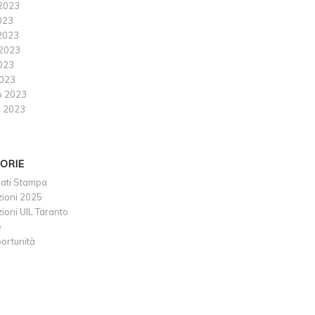
2023
023
2023
2023
2023
023
o 2023
 2023
ORIE
ati Stampa
ioni 2025
oni UIL Taranto
e
ortunità