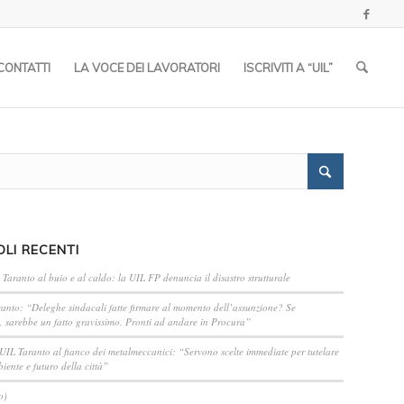
CONTATTI
LA VOCE DEI LAVORATORI
ISCRIVITI A “UIL”
OLI RECENTI
 Taranto al buio e al caldo: la UIL FP denuncia il disastro strutturale
anto: “Deleghe sindacali fatte firmare al momento dell’assunzione? Se
, sarebbe un fatto gravissimo. Pronti ad andare in Procura”
 UIL Taranto al fianco dei metalmeccanici: “Servono scelte immediate per tutelare
iente e futuro della città”
o)