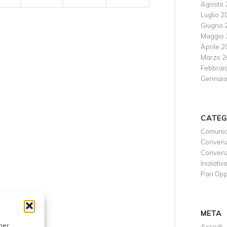
Agosto 
Luglio 2
Giugno 
Maggio 
Aprile 
Marzo 2
Febbrai
Gennaio
CATEG
Comunic
Convenz
Convenzi
Iniziativ
Pari Opp
META
per
Accedi