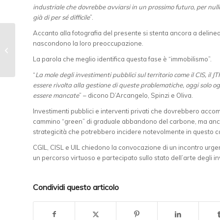
industriale che dovrebbe avviarsi in un prossimo futuro, per nu
già di per sé difficile
”.
Accanto alla fotografia del presente si stenta ancora a delineare
Uila Pesca Taranto
nascondono la loro preoccupazione.
ringrazia il Capitano di
Vascello Rosario Meo
La parola che meglio identifica questa fase è “immobilismo”.
e dà il benvenuto...
“
La mole degli investimenti pubblici sul territorio come il CIS, il JT
essere rivolta alla gestione di queste problematiche, oggi solo o
essere mancate
” – dicono D’Arcangelo, Spinzi e Oliva.
Investimenti pubblici e interventi privati che dovrebbero acco
cammino “green” di graduale abbandono del carbone, ma anche di 
strategicità che potrebbero incidere notevolmente in questo ca
CGIL, CISL e UIL chiedono la convocazione di un incontro urgent
un percorso virtuoso e partecipato sullo stato dell’arte degli in
Condividi questo articolo