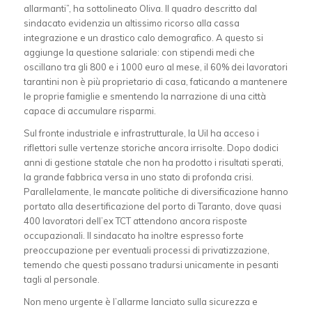
allarmanti”, ha sottolineato Oliva. Il quadro descritto dal
sindacato evidenzia un altissimo ricorso alla cassa
integrazione e un drastico calo demografico. A questo si
aggiunge la questione salariale: con stipendi medi che
oscillano tra gli 800 e i 1000 euro al mese, il 60% dei lavoratori
tarantini non è più proprietario di casa, faticando a mantenere
le proprie famiglie e smentendo la narrazione di una città
capace di accumulare risparmi.
Sul fronte industriale e infrastrutturale, la Uil ha acceso i
riflettori sulle vertenze storiche ancora irrisolte. Dopo dodici
anni di gestione statale che non ha prodotto i risultati sperati,
la grande fabbrica versa in uno stato di profonda crisi.
Parallelamente, le mancate politiche di diversificazione hanno
portato alla desertificazione del porto di Taranto, dove quasi
400 lavoratori dell’ex TCT attendono ancora risposte
occupazionali. Il sindacato ha inoltre espresso forte
preoccupazione per eventuali processi di privatizzazione,
temendo che questi possano tradursi unicamente in pesanti
tagli al personale.
Non meno urgente è l’allarme lanciato sulla sicurezza e