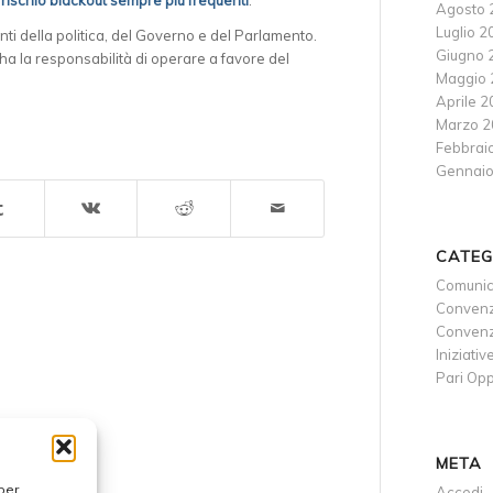
Agosto 
Luglio 2
ti della politica, del Governo e del Parlamento.
Giugno 
, ha la responsabilità di operare a favore del
Maggio 
Aprile 
Marzo 2
Febbrai
Gennaio
CATEG
Comunic
Convenz
Convenzi
Iniziativ
Pari Opp
META
per
Accedi