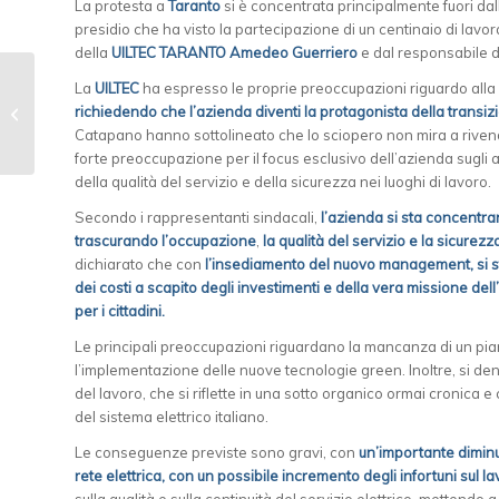
La protesta a
Taranto
si è concentrata principalmente fuori dal
presidio che ha visto la partecipazione di un centinaio di lav
della
UILTEC TARANTO Amedeo Guerriero
e dal responsabile d
La
UILTEC
ha espresso le proprie preoccupazioni riguardo alla 
UN GRIDO D’ALLARME
richiedendo che l’azienda diventi la protagonista della transiz
PER IL FUTURO DELLA
Catapano hanno sottolineato che lo sciopero non mira a rivendi
CITTA’
forte preoccupazione per il focus esclusivo dell’azienda sugli a
della qualità del servizio e della sicurezza nei luoghi di lavoro.
Secondo i rappresentanti sindacali,
l’azienda si sta concentra
trascurando l’occupazione
,
la qualità del servizio e la sicurezz
dichiarato che con
l’insediamento del nuovo management, si s
dei costi a scapito degli investimenti e della vera missione dell
per i cittadini.
Le principali preoccupazioni riguardano la mancanza di un pia
l’implementazione delle nuove tecnologie green. Inoltre, si d
del lavoro, che si riflette in una sotto organico ormai cronica 
del sistema elettrico italiano.
Le conseguenze previste sono gravi, con
un’importante diminu
rete elettrica, con un possibile incremento degli infortuni sul l
sulla qualità e sulla continuità del servizio elettrico, mettendo 