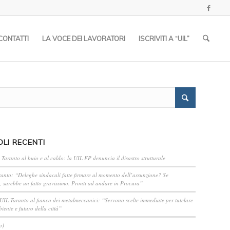
CONTATTI
LA VOCE DEI LAVORATORI
ISCRIVITI A “UIL”
OLI RECENTI
 Taranto al buio e al caldo: la UIL FP denuncia il disastro strutturale
anto: “Deleghe sindacali fatte firmare al momento dell’assunzione? Se
, sarebbe un fatto gravissimo. Pronti ad andare in Procura”
 UIL Taranto al fianco dei metalmeccanici: “Servono scelte immediate per tutelare
iente e futuro della città”
o)