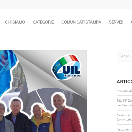
CHI SIAMO
CATEGORIE
COMUNICATI STAMPA
SERVIZI
ARTIC
Arsenale di
UIL FP Tar
confermato
Ex Ilva, la
lavoro, amb
(senza titol