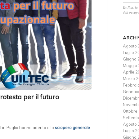
Ex Ilva, la
dell’occupa
ARCHI
Agosto 
Luglio 2
Giugno 
Maggio 
Aprile 
Marzo 2
Febbrai
Gennaio
otesta per il futuro
Dicembr
Novemb
Ottobre
Settemb
Agosto 
l in Puglia hanno aderito allo
sciopero generale
Luglio 2
Giugno 