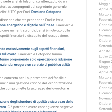
la sede Enel di Talsano, caratterizzata da un
Maggio 
oratori, accompagnati dal segretario generale
Aprile 
ella UILTEC per Enel,
Damiano Catapano
.
Marzo 2
Febbrai
direzione che sta prendendo Enel in Italia,
Gennaio
ione energetica e digitale nel Paese.
Guerriero e
Dicembr
care aumenti salariali, bensì è motivato dalla
Novemb
spetti finanziari a discapito dell’occupazione,
Ottobre
Settemb
ndo esclusivamente sugli aspetti finanziari,
Agosto 
a sul lavoro
. Guerriero e Catapano hanno
Luglio 2
tanno proponendo solo operazioni di riduzione
Giugno 
’azienda: erogare un servizio di pubblica utilità
Maggio 
Aprile 
Marzo 2
no concreto per il superamento del fossile e
Febbrai
enuncia una gestione caotica dell’organizzazione
Gennaio
e che compromette la sicurezza dei lavoratori e
Dicembr
Novemb
zione degli standard di qualità e sicurezza della
Ottobre
avoro
. Ciò potrebbe avere conseguenze negative
Settemb
a
rischio blackout sempre più frequenti
.