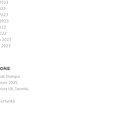
2023
023
2023
2023
2023
023
o 2023
 2023
ORIE
ati Stampa
ioni 2025
oni UIL Taranto
e
ortunità