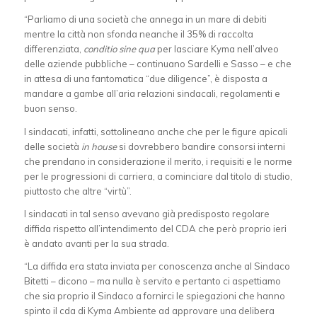
“Parliamo di una società che annega in un mare di debiti
mentre la città non sfonda neanche il 35% di raccolta
differenziata,
conditio sine qua
per lasciare Kyma nell’alveo
delle aziende pubbliche – continuano Sardelli e Sasso – e che
in attesa di una fantomatica “due diligence”, è disposta a
mandare a gambe all’aria relazioni sindacali, regolamenti e
buon senso.
I sindacati, infatti, sottolineano anche che per le figure apicali
delle società
in house
si dovrebbero bandire consorsi interni
che prendano in considerazione il merito, i requisiti e le norme
per le progressioni di carriera, a cominciare dal titolo di studio,
piuttosto che altre “virtù”.
I sindacati in tal senso avevano già predisposto regolare
diffida rispetto all’intendimento del CDA che però proprio ieri
è andato avanti per la sua strada.
“La diffida era stata inviata per conoscenza anche al Sindaco
Bitetti – dicono – ma nulla è servito e pertanto ci aspettiamo
che sia proprio il Sindaco a fornirci le spiegazioni che hanno
spinto il cda di Kyma Ambiente ad approvare una delibera