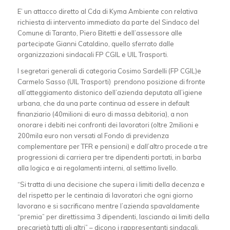
E’ un attacco diretto al Cda di Kyma Ambiente con relativa
richiesta di intervento immediato da parte del Sindaco del
Comune di Taranto, Piero Bitetti e dell’assessore alle
partecipate Gianni Cataldino, quello sferrato dalle
organizzazioni sindacali FP CGIL e UIL Trasporti.
I segretari generali di categoria Cosimo Sardelli (FP CGIL)e
Carmelo Sasso (UIL Trasporti) prendono posizione di fronte
all’atteggiamento distonico dell’azienda deputata all’igiene
urbana, che da una parte continua ad essere in default
finanziario (40milioni di euro di massa debitoria), a non
onorare i debiti nei confronti dei lavoratori (oltre 2milioni e
200mila euro non versati al Fondo di previdenza
complementare per TFR e pensioni) e dall’altro procede a tre
progressioni di carriera per tre dipendenti portati, in barba
alla logica e ai regolamenti interni, al settimo livello.
“Si tratta di una decisione che supera i limiti della decenza e
del rispetto per le centinaia di lavoratori che ogni giorno
lavorano e si sacrificano mentre l’azienda spavaldamente
“premia” per direttissima 3 dipendenti, lasciando ai limiti della
precarietà tutti gli altri” – dicono i rappresentanti sindacali.