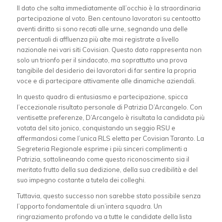
Il dato che salta immediatamente all’occhio è la straordinaria
partecipazione al voto. Ben centouno lavoratori su centootto
aventi diritto si sono recati alle urne, segnando una delle
percentuali di affluenza più alte mai registrate a livello
nazionale nei vari siti Covisian. Questo dato rappresenta non
solo un trionfo per il sindacato, ma soprattutto una prova
tangibile del desiderio dei lavoratori di far sentire la propria
voce e di partecipare attivamente alle dinamiche aziendali.
In questo quadro di entusiasmo e partecipazione, spicca
l’eccezionale risultato personale di Patrizia D’Arcangelo. Con
ventisette preferenze, D’Arcangelo è risultata la candidata più
votata del sito jonico, conquistando un seggio RSU e
affermandosi come l’unica RLS eletta per Covisian Taranto. La
Segreteria Regionale esprime i più sinceri complimenti a
Patrizia, sottolineando come questo riconoscimento sia il
meritato frutto della sua dedizione, della sua credibilità e del
suo impegno costante a tutela dei colleghi.
Tuttavia, questo successo non sarebbe stato possibile senza
l’apporto fondamentale di un’intera squadra. Un
ringraziamento profondo va a tutte le candidate della lista