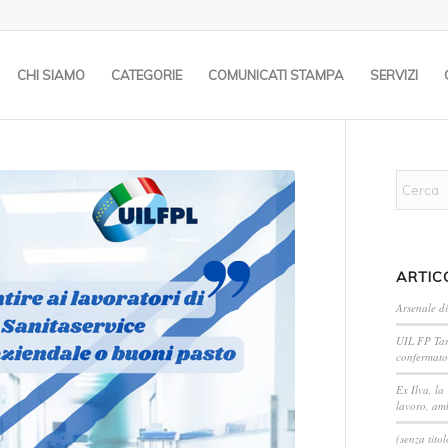
CHI SIAMO
CATEGORIE
COMUNICATI STAMPA
SERVIZI
ARTIC
Arsenale di
UIL FP Tar
confermato
Ex Ilva, la
lavoro, amb
(senza titol