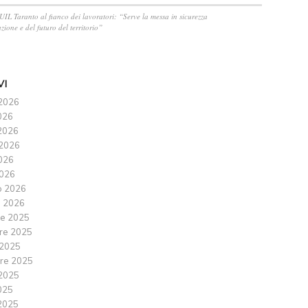
 UIL Taranto al fianco dei lavoratori: “Serve la messa in sicurezza
zione e del futuro del territorio”
VI
2026
026
2026
2026
2026
026
o 2026
 2026
e 2025
re 2025
 2025
re 2025
2025
025
2025