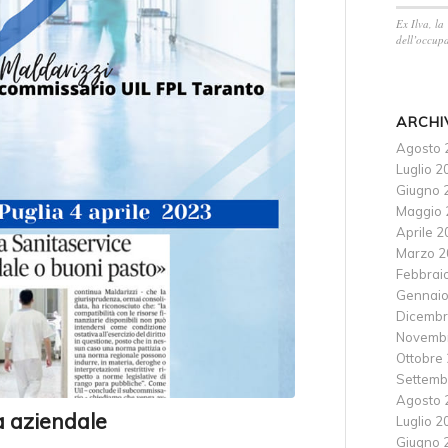
Ex Ilva, la
dell’occupa
ARCHI
Agosto 
Luglio 2
Giugno 
Maggio 
Aprile 
Marzo 2
Febbrai
Gennaio
Dicembr
Novemb
Ottobre
Settemb
Agosto 
a aziendale
Luglio 2
Giugno 