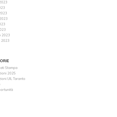
2023
023
2023
2023
2023
023
o 2023
 2023
ORIE
ati Stampa
ioni 2025
oni UIL Taranto
e
ortunità