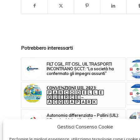
Potrebbero interessarti
FILT CGIL, FIT CISL, UIL TRASPORTI
INCONTRANO SCCT: “La società ha
confermato gli impegni assunti”
ℂ𝕆ℕ𝕍𝔼ℕℤ𝕀𝕆ℕ𝕀 𝕌𝕀𝕃 𝟚𝟘𝟚𝟛:
🄿🄰🅁🄲🄾 🄳🄴🄻🄻🄴
🅀🅄🄴🅁🄲🄴 –
🄰🄲🅀🅄🄰🄿🄰🅁🄺
Autonomia differenziata – Pallini (UIL):
Il Premier Meloni fermi il razzismo
territoriale. Si rischia di creare una
Gestisci Consenso Cookie
‘Italia spezzatino’
Per fornire le migliori esperienze, utilizziamo tecnologie come i cookie 