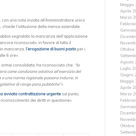
Maggio 
Aprile 
Marzo 2
, con una nota inviata all’Amministratore unico
Febbrai
, chiede l’istituzione della mensa aziendale.
Gennaio
abbia segnalato la mancanza dell’applicazione
Dicembr
cora riconosciuto, in favore di tutto il
Novemb
 in mancanza,
l’erogazione di buoni pasto
per i
Ottobre
lle 6 ore».
Settemb
Agosto 
, ormai consolidata, ha riconosciuto che:
“la
Luglio 2
ersi come condizione ostativa all’esercizio del
Giugno 
ia o una norma regionale possono indurre, in
Maggio 
egislative di rango para pubbliche”»
.
Aprile 
Marzo 2
a avviata contrattazione urgente
sul punto,
Febbrai
 riconoscimento dei diritti in questione».
Gennaio
Dicembr
Novemb
Ottobre
Settemb