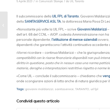
/
/
5 Aprile 2023
in
Comunicati Stampa
da
UIL Taranto
Il subcommissario della
UIL FPL di Taranto
, Giovanni Maldarizzi
della
SANITASERVICE ASL TA
, la dottoressa Maria Rosa Di Leo
ℂ𝕆ℕ𝕍𝔼ℕℤ𝕀𝕆ℕ𝕀 𝕌𝕀𝕃
𝟚𝟘𝟚𝟛: 🄼🄰🄶🄽🄰...
«Nonostante più volte la UIL FPL – scrive
Giovanni Maldarizzi
– 
dell’art. 68 del CCNL – AIOP, codesta Amministrazione non ha an
personale dipendente,
l’istituzione di mense aziendali
ovvero,
dipendenti che garantiscono l’attività continuativa accedente a
«Vorrei ricordare – continua Maldarizzi – che la giurisprudenza
compatibilità con le risorse finanziarie disponibili non può intend
diritto in questione, posto che in nessun caso una norma pattiz
materia, deroghe o interpretazioni restrittive rispetto a norme l
«Come UIL – conclude il subcommissario – chiediamo che
veng
onde scongiurare azioni di lotta anche di natura giuridica per il
Tags:
giovanni maldarizzi
,
sanitaservice
,
TARANTO
,
uil fpl
Condividi questo articolo