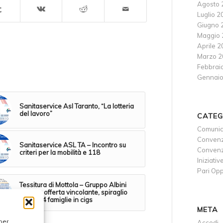
Agosto 
Luglio 2
Giugno 
Maggio 
Aprile 
Marzo 2
Febbrai
Gennaio
Sanitaservice Asl Taranto, “La lotteria
del lavoro”
CATEG
Comunic
Convenz
Sanitaservice ASL TA – Incontro su
Convenzi
criteri per la mobilità e 118
Iniziativ
Pari Opp
Tessitura di Mottola – Gruppo Albini
C’è una offerta vincolante, spiraglio
per le 94 famiglie in cigs
META
per
Accedi