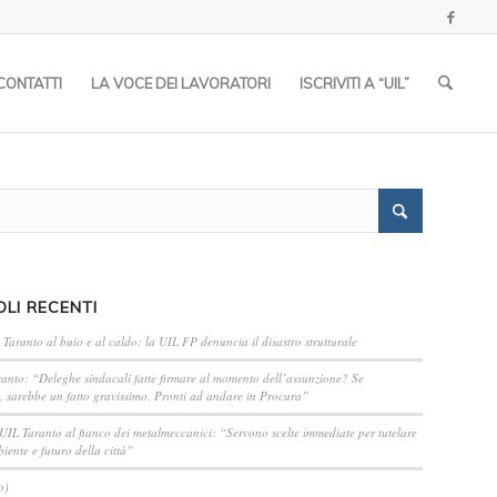
CONTATTI
LA VOCE DEI LAVORATORI
ISCRIVITI A “UIL”
OLI RECENTI
 Taranto al buio e al caldo: la UIL FP denuncia il disastro strutturale
anto: “Deleghe sindacali fatte firmare al momento dell’assunzione? Se
, sarebbe un fatto gravissimo. Pronti ad andare in Procura”
 UIL Taranto al fianco dei metalmeccanici: “Servono scelte immediate per tutelare
iente e futuro della città”
o)