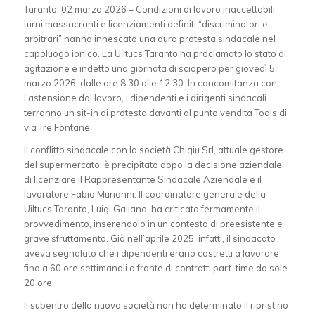
Taranto, 02 marzo 2026 – Condizioni di lavoro inaccettabili,
turni massacranti e licenziamenti definiti “discriminatori e
arbitrari” hanno innescato una dura protesta sindacale nel
capoluogo ionico. La Uiltucs Taranto ha proclamato lo stato di
agitazione e indetto una giornata di sciopero per giovedì 5
marzo 2026, dalle ore 8:30 alle 12:30. In concomitanza con
l’astensione dal lavoro, i dipendenti e i dirigenti sindacali
terranno un sit-in di protesta davanti al punto vendita Todis di
via Tre Fontane.
Il conflitto sindacale con la società Chigiu Srl, attuale gestore
del supermercato, è precipitato dopo la decisione aziendale
di licenziare il Rappresentante Sindacale Aziendale e il
lavoratore Fabio Murianni. Il coordinatore generale della
Uiltucs Taranto, Luigi Galiano, ha criticato fermamente il
provvedimento, inserendolo in un contesto di preesistente e
grave sfruttamento. Già nell’aprile 2025, infatti, il sindacato
aveva segnalato che i dipendenti erano costretti a lavorare
fino a 60 ore settimanali a fronte di contratti part-time da sole
20 ore.
Il subentro della nuova società non ha determinato il ripristino