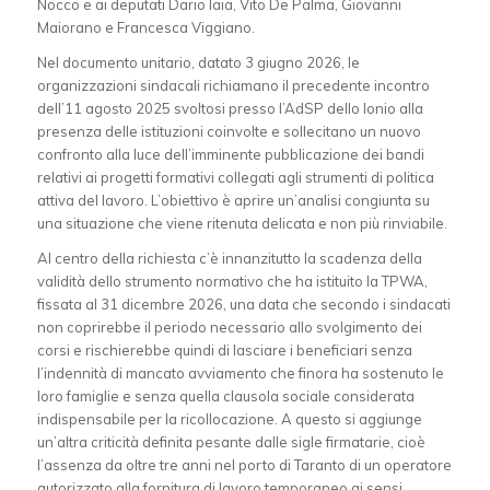
Nocco e ai deputati Dario Iaia, Vito De Palma, Giovanni
Maiorano e Francesca Viggiano.
Nel documento unitario, datato 3 giugno 2026, le
organizzazioni sindacali richiamano il precedente incontro
dell’11 agosto 2025 svoltosi presso l’AdSP dello Ionio alla
presenza delle istituzioni coinvolte e sollecitano un nuovo
confronto alla luce dell’imminente pubblicazione dei bandi
relativi ai progetti formativi collegati agli strumenti di politica
attiva del lavoro. L’obiettivo è aprire un’analisi congiunta su
una situazione che viene ritenuta delicata e non più rinviabile.
Al centro della richiesta c’è innanzitutto la scadenza della
validità dello strumento normativo che ha istituito la TPWA,
fissata al 31 dicembre 2026, una data che secondo i sindacati
non coprirebbe il periodo necessario allo svolgimento dei
corsi e rischierebbe quindi di lasciare i beneficiari senza
l’indennità di mancato avviamento che finora ha sostenuto le
loro famiglie e senza quella clausola sociale considerata
indispensabile per la ricollocazione. A questo si aggiunge
un’altra criticità definita pesante dalle sigle firmatarie, cioè
l’assenza da oltre tre anni nel porto di Taranto di un operatore
autorizzato alla fornitura di lavoro temporaneo ai sensi