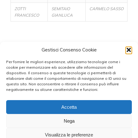
ZOTTI
SEMITAIO
CARMELO SASSO
FRANCESCO
GIANLUCA
Condividi questo articolo
Gestisci Consenso Cookie
Per fornire le migliori esperienze, utilizziamo tecnologie come i
cookie per memorizzare e/o accedere alle informazioni del
dispositivo. Il consenso a queste tecnologie ci permetterà di
elaborare dati come il comportamento di navigazione o ID unici su
questo sito. Non acconsentire o ritirare il consenso può influire
negativamente su alcune caratteristiche e funzioni.
Accetta
Nega
RESPONSABILE DELLA COMUNICAZIONE: Antonello Corigliano - WEB
DESIGNER : Fabio Orlando © 2024-2026 UIL TARANTO - C.F.
Visualizza le preferenze
80017600737 - Tutti i diritti riservati