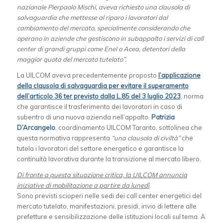
nazionale Pierpaolo Mischi, aveva richiesto una clausola di
salvaguardia che mettesse al riparo i lavoratori dal
cambiamento del mercato, specialmente considerando che
operano in aziende che gestiscono in subappalto i servizi di call
center di grandi gruppi come Enel o Acea, detentori della
maggior quota del mercato tutelato”.
La UILCOM aveva precedentemente proposto
l’applicazione
della clausola di salvaguardia per evitare il superamento
dell’articolo 36 ter previsto dalla L.85 del 3 luglio 2023
, norma
che garantisce il trasferimento dei lavoratori in caso di
subentro di una nuova azienda nell’appalto.
Patrizia
D’Arcangelo
, coordinamento UILCOM Taranto, sottolinea che
questa normativa rappresenta
“una clausola di civiltà”
che
tutela i lavoratori del settore energetico e garantisce la
continuità lavorativa durante la transizione al mercato libero.
Di fronte a questa situazione critica, la UILCOM annuncia
iniziative di mobilitazione a partire da lunedì
.
Sono previsti scioperi nelle sedi dei call center energetici del
mercato tutelato, manifestazioni, presidi, invio di lettere alle
prefetture e sensibilizzazione delle istituzioni locali sul tema. A