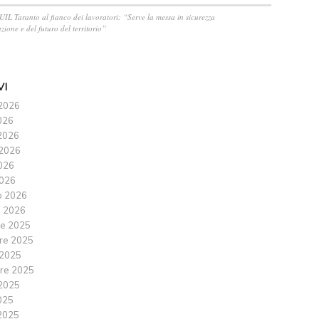
 UIL Taranto al fianco dei lavoratori: “Serve la messa in sicurezza
zione e del futuro del territorio”
VI
2026
026
2026
2026
2026
026
o 2026
 2026
e 2025
re 2025
 2025
re 2025
2025
025
2025