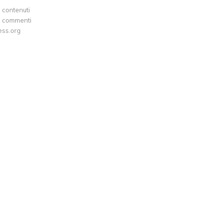
 contenuti
i commenti
ss.org