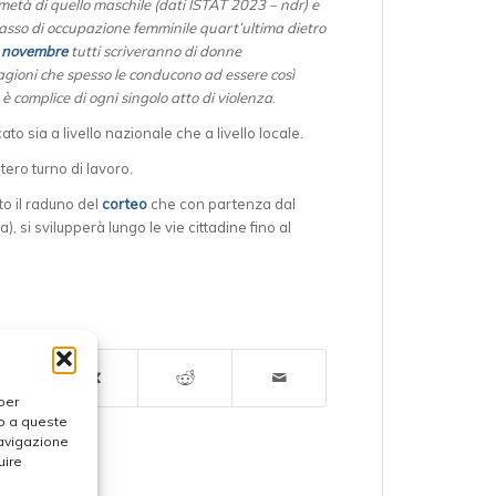
a metà di quello maschile (dati ISTAT 2023 – ndr) e
tasso di occupazione femminile quart’ultima dietro
 novembre
tutti scriveranno di donne
agioni che spesso le conducono ad essere così
 è complice di ogni singolo atto di violenza
.
o sia a livello nazionale che a livello locale.
tero turno di lavoro.
to il raduno del
corteo
che con partenza dal
), si svilupperà lungo le vie cittadine fino al
per
so a queste
navigazione
uire