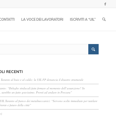
CONTATTI
LA VOCE DEI LAVORATORI
ISCRIVITI A “UIL”
OLI RECENTI
 Taranto al buio e al caldo: la UIL FP denuncia il disastro strutturale
anto: “Deleghe sindacali fatte firmare al momento dell’assunzione? Se
, sarebbe un fatto gravissimo. Pronti ad andare in Procura”
 UIL Taranto al fianco dei metalmeccanici: “Servono scelte immediate per tutelare
iente e futuro della città”
o)