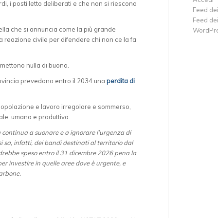
di, i posti letto deliberati e che non si riescono
Feed dei
Feed de
uella che si annuncia come la più grande
WordPre
a reazione civile per difendere chi non ce la fa
omettono nulla di buono.
provincia prevedono entro il 2034 una
perdita di
a popolazione e lavoro irregolare e sommerso,
ale, umana e produttiva.
ra continua a suonare e a ignorare l’urgenza di
 sa, infatti, dei bandi destinati al territorio dal
ndrebbe speso entro il 31 dicembre 2026 pena la
er investire in quelle aree dove è urgente, e
carbone.