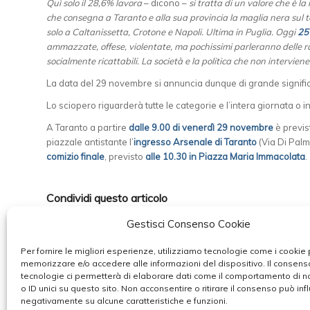
Quì solo il 28,6% lavora
– dicono –
si tratta di un valore che è l
che consegna a Taranto e alla sua provincia la maglia nera sul 
solo a Caltanissetta, Crotone e Napoli. Ultima in Puglia. Oggi
25
ammazzate, offese, violentate, ma pochissimi parleranno delle r
socialmente ricattabili. La società e la politica che non interviene
La data del 29 novembre si annuncia dunque di grande significat
Lo sciopero riguarderà tutte le categorie e l’intera giornata o in
A Taranto a partire
dalle 9.00 di venerdì 29 novembre
è previs
piazzale antistante l’
ingresso Arsenale di Taranto
(Via Di Palma
comizio finale
, previsto
alle 10.30 in Piazza Maria Immacolata
.
Condividi questo articolo
Gestisci Consenso Cookie
Per fornire le migliori esperienze, utilizziamo tecnologie come i cookie 
memorizzare e/o accedere alle informazioni del dispositivo. Il consen
tecnologie ci permetterà di elaborare dati come il comportamento di 
o ID unici su questo sito. Non acconsentire o ritirare il consenso può infl
negativamente su alcune caratteristiche e funzioni.