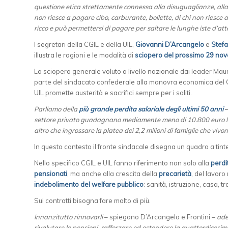
questione etica strettamente connessa alla disuguaglianze, alla 
non riesce a pagare cibo, carburante, bollette, di chi non riesce a
ricco e può permettersi di pagare per saltare le lunghe iste d’at
I segretari della CGIL e della UIL,
Giovanni D’Arcangelo
e
Stefa
illustra le ragioni e le modalità di
sciopero del prossimo 29 no
Lo sciopero generale voluto a livello nazionale dai leader Maur
parte del sindacato confederale alla manovra economica del 
UIL promette austerità e sacrifici sempre per i soliti.
Parliamo della
più grande perdita salariale degli ultimi 50 anni
settore privato guadagnano mediamente meno di 10.800 euro lor
altro che ingrossare la platea dei 2,2 milioni di famiglie che vivono
In questo contesto il fronte sindacale disegna un quadro a tint
Nello specifico CGIL e UIL fanno riferimento non solo alla
perdi
pensionati
, ma anche alla crescita della
precarietà
, del lavor
indebolimento del welfare pubblico
: sanità, istruzione, casa, tr
Sui contratti bisogna fare molto di più.
Innanzitutto rinnovarli
– spiegano D’Arcangelo e Frontini –
ade
rivalutare le pensioni, rafforzare ed estendere la quattordicesi