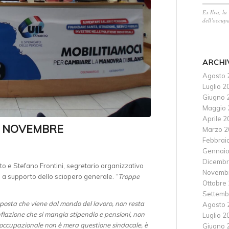
Ex Ilva, la
dell’occupa
ARCHI
Agosto 
Luglio 2
Giugno 
Maggio 
Aprile 
29 NOVEMBRE
Marzo 2
Febbrai
Gennaio
Dicembr
o e Stefano Frontini, segretario organizzativo
Novemb
ali a supporto dello sciopero generale. “
Troppe
Ottobre
Settemb
posta che viene dal mondo del lavoro, non resta
Agosto 
inflazione che si mangia stipendio e pensioni, non
Luglio 2
e occupazionale non è mera questione sindacale, è
Giugno 