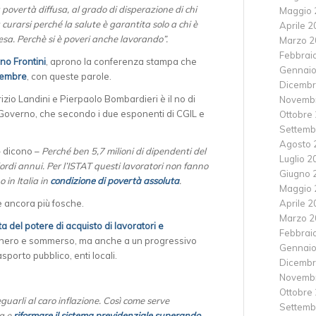
povertà diffusa, al grado di disperazione di chi
Maggio 
 curarsi perché la salute è garantita solo a chi è
Aprile 
tesa. Perchè si è poveri anche lavorando”.
Marzo 2
Febbrai
no Frontini
, aprono la conferenza stampa che
Gennaio
vembre
, con queste parole.
Dicembr
izio Landini e Pierpaolo Bombardieri è il no di
Novemb
Governo, che secondo i due esponenti di CGIL e
Ottobre
Settemb
Agosto 
– dicono –
Perché ben 5,7 milioni di dipendenti del
Luglio 2
di annui. Per l’ISTAT questi lavoratori non fanno
Giugno 
 in Italia in
condizione di povertà assoluta
.
Maggio 
Aprile 
e ancora più fosche.
Marzo 2
ta del potere di acquisto di lavoratori e
Febbrai
o nero e sommerso, ma anche a un progressivo
Gennaio
asporto pubblico, enti locali.
Dicembr
Novemb
Ottobre
guarli al caro inflazione. Così come serve
Settemb
ma e
riformare il sistema previdenziale superando