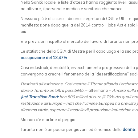
Nella Sanità locale le liste d’attesa hanno raggiunto livelli assur
ad attivare, il personale medico e sanitario che manca.
Nessuno più è al sicuro – dicono i segretari di CGIL e UIL – e q
manifestazione dopo quella del 2014 contro il Jobs Act è solo l
più.
E le previsioni rispetto al mercato del lavoro di Taranto non pr
Le statistiche della CGIA di Mestre per il capoluogo e la sua 
occupazione del 13,47%
.
Crisi industriali, denatalità, invecchiamento progressivo dell
convergono a creare il fenomeno della “desertificazione” soci
Destinati all’estinzione. Così mentre il Titanic affonda l’orchest
dare a Taranto un’altra possibilità.
– affermano –
Ancora nulla si
Just Transition Fund:
ben 800 milioni di euro (il 70% dei quali a
restituzione all’Europa – ndr) che l’Unione Europea ha previsto p
diremmo vitale, superare il modello di produzione industriale a 
Ma non c’è mai fine al peggio.
Taranto non è un paese per giovani ed è nemico delle
donne
.