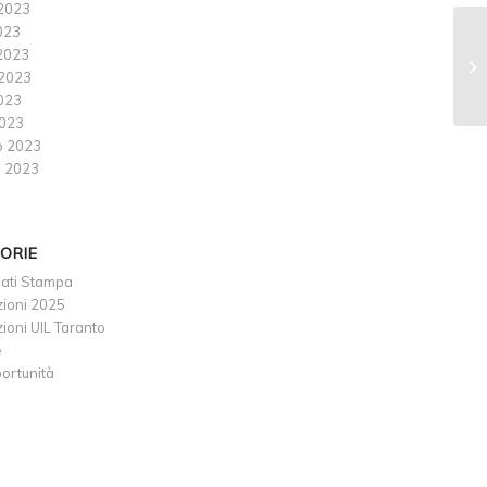
2023
023
2023
2023
2023
023
o 2023
 2023
ORIE
ati Stampa
ioni 2025
oni UIL Taranto
e
ortunità