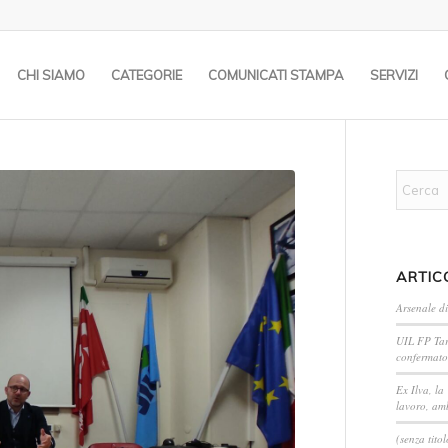
CHI SIAMO
CATEGORIE
COMUNICATI STAMPA
SERVIZI
ARTIC
Arsenale di
UIL FP Tar
confermato
Ex Ilva, la
lavoro, amb
(senza titol