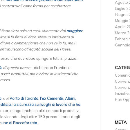
Agosto 
ti contrattuali come forma per combattere
Luglio 2
Giugno 
Maggio 
Aprile 
é finanziato solo ed esclusivamente dal
maggiore
Marzo 2
tra si fa finta di dare. Nessun intervento di
Febbrai
enditore o commerciante che non ce la fa, ma i
Gennaio
ontribuiscono all’equità sociale del Paese.
genza che dovrebbe spingere tutti in piazza.
CATEG
le
di questo paese
– dichiarano Frontini e
 asset produttivi, ma avviare investimenti che
Comunic
urezza.
Convenz
Convenzi
Iniziativ
o
, del
Porto di Taranto, l’ex Cementir, Albini,
Pari Opp
lizia, la sicurezza sui luoghi di lavoro che ha
ancora lungo anche in altri comparti produttivi,
le vicenda degli oltre 150 precari storici degli
META
mune di Roccaforzata
.
Accedi