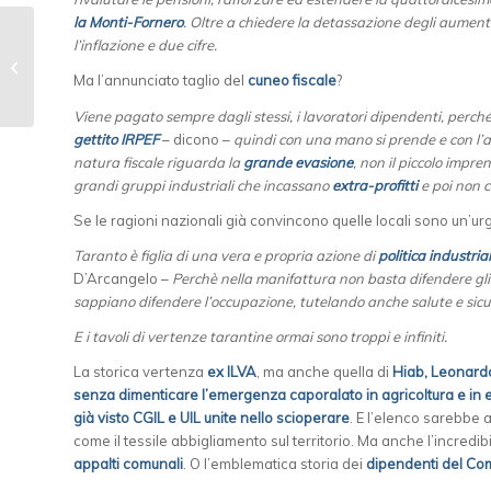
la Monti-Fornero
. Oltre a chiedere la detassazione degli aumen
UIL Taranto: “29
l’inflazione e due cifre.
novembre, sciopero
Ma l’annunciato taglio del
cuneo fiscale
?
generale per
cambiare la manovra
Viene pagato sempre dagli stessi, i lavoratori dipendenti, perch
di...
gettito IRPEF
– dicono –
quindi con una mano si prende e con l’al
natura fiscale riguarda la
grande evasione
, non il piccolo impr
grandi gruppi industriali che incassano
extra-profitti
e poi non c
Se le ragioni nazionali già convincono quelle locali sono un’ur
Taranto è figlia di una vera e propria azione di
politica industria
D’Arcangelo –
Perchè nella manifattura non basta difendere gli
sappiano difendere l’occupazione, tutelando anche salute e sic
E i tavoli di vertenze tarantine ormai sono troppi e infiniti.
La storica vertenza
ex ILVA
, ma anche quella di
Hiab, Leonard
senza dimenticare l’emergenza caporalato in agricoltura e in edi
già visto CGIL e UIL unite nello scioperare
. E l’elenco sarebbe 
come il tessile abbigliamento sul territorio. Ma anche l’incredibi
appalti comunali
. O l’emblematica storia dei
dipendenti del Co