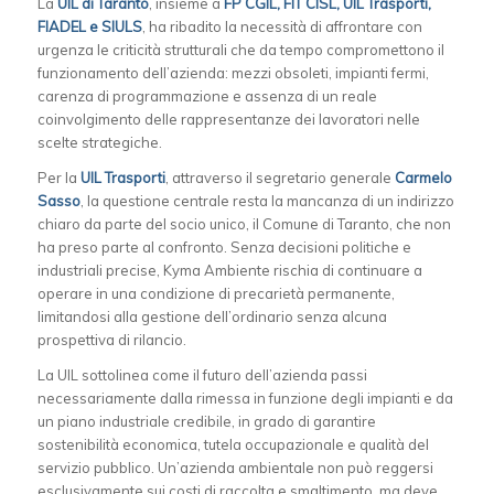
La
UIL di Taranto
, insieme a
FP CGIL, FIT CISL, UIL Trasporti,
FIADEL e SIULS
, ha ribadito la necessità di affrontare con
urgenza le criticità strutturali che da tempo compromettono il
funzionamento dell’azienda: mezzi obsoleti, impianti fermi,
carenza di programmazione e assenza di un reale
coinvolgimento delle rappresentanze dei lavoratori nelle
scelte strategiche.
Per la
UIL Trasporti
, attraverso il segretario generale
Carmelo
Sasso
, la questione centrale resta la mancanza di un indirizzo
chiaro da parte del socio unico, il Comune di Taranto, che non
ha preso parte al confronto. Senza decisioni politiche e
industriali precise, Kyma Ambiente rischia di continuare a
operare in una condizione di precarietà permanente,
limitandosi alla gestione dell’ordinario senza alcuna
prospettiva di rilancio.
La UIL sottolinea come il futuro dell’azienda passi
necessariamente dalla rimessa in funzione degli impianti e da
un piano industriale credibile, in grado di garantire
sostenibilità economica, tutela occupazionale e qualità del
servizio pubblico. Un’azienda ambientale non può reggersi
esclusivamente sui costi di raccolta e smaltimento, ma deve