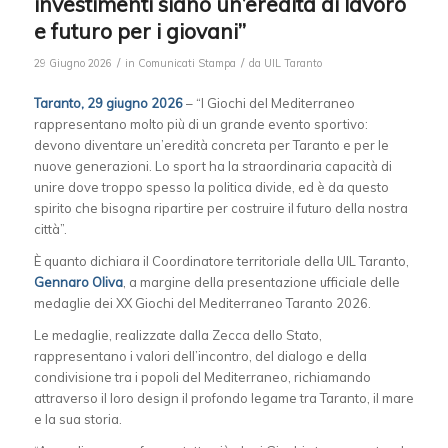
investimenti siano un’eredità di lavoro
e futuro per i giovani”
/
/
29 Giugno 2026
in
Comunicati Stampa
da
UIL Taranto
Taranto, 29 giugno 2026
– “I Giochi del Mediterraneo
rappresentano molto più di un grande evento sportivo:
devono diventare un’eredità concreta per Taranto e per le
nuove generazioni. Lo sport ha la straordinaria capacità di
unire dove troppo spesso la politica divide, ed è da questo
spirito che bisogna ripartire per costruire il futuro della nostra
città”.
È quanto dichiara il Coordinatore territoriale della UIL Taranto,
Gennaro Oliva
, a margine della presentazione ufficiale delle
medaglie dei XX Giochi del Mediterraneo Taranto 2026.
Le medaglie, realizzate dalla Zecca dello Stato,
rappresentano i valori dell’incontro, del dialogo e della
condivisione tra i popoli del Mediterraneo, richiamando
attraverso il loro design il profondo legame tra Taranto, il mare
e la sua storia.