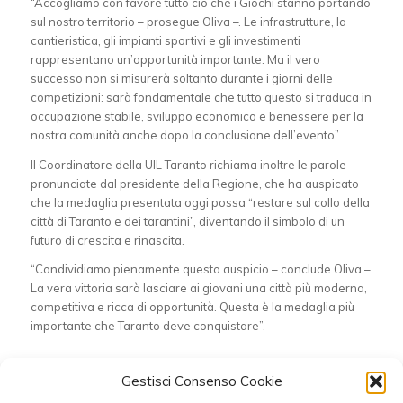
“Accogliamo con favore tutto ciò che i Giochi stanno portando
sul nostro territorio – prosegue Oliva –. Le infrastrutture, la
cantieristica, gli impianti sportivi e gli investimenti
rappresentano un’opportunità importante. Ma il vero
successo non si misurerà soltanto durante i giorni delle
competizioni: sarà fondamentale che tutto questo si traduca in
occupazione stabile, sviluppo economico e benessere per la
nostra comunità anche dopo la conclusione dell’evento”.
Il Coordinatore della UIL Taranto richiama inoltre le parole
pronunciate dal presidente della Regione, che ha auspicato
che la medaglia presentata oggi possa “restare sul collo della
città di Taranto e dei tarantini”, diventando il simbolo di un
futuro di crescita e rinascita.
“Condividiamo pienamente questo auspicio – conclude Oliva –.
La vera vittoria sarà lasciare ai giovani una città più moderna,
competitiva e ricca di opportunità. Questa è la medaglia più
importante che Taranto deve conquistare”.
Condividi questo articolo
Gestisci Consenso Cookie