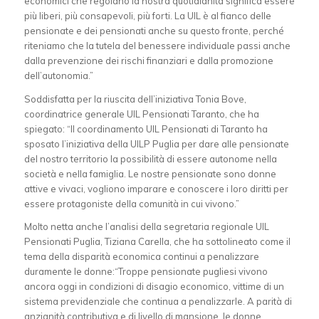
economici che regolano la nostra quotidianità significa essere
più liberi, più consapevoli, più forti. La UIL è al fianco delle
pensionate e dei pensionati anche su questo fronte, perché
riteniamo che la tutela del benessere individuale passi anche
dalla prevenzione dei rischi finanziari e dalla promozione
dell’autonomia.”
Soddisfatta per la riuscita dell’iniziativa Tonia Bove,
coordinatrice generale UIL Pensionati Taranto, che ha
spiegato: “Il coordinamento UIL Pensionati di Taranto ha
sposato l’iniziativa della UILP Puglia per dare alle pensionate
del nostro territorio la possibilità di essere autonome nella
società e nella famiglia. Le nostre pensionate sono donne
attive e vivaci, vogliono imparare e conoscere i loro diritti per
essere protagoniste della comunità in cui vivono.”
Molto netta anche l’analisi della segretaria regionale UIL
Pensionati Puglia, Tiziana Carella, che ha sottolineato come il
tema della disparità economica continui a penalizzare
duramente le donne:“Troppe pensionate pugliesi vivono
ancora oggi in condizioni di disagio economico, vittime di un
sistema previdenziale che continua a penalizzarle. A parità di
anzianità contributiva e di livello di mansione, le donne