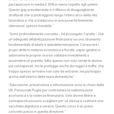
percepiscono in media il 30% in meno rispetto agli uomini.
Questo gap previdenziale è il riflesso di disuguaglianze
strutturali che si protraggono lungo l’intero arco della vita
lavorativa e che si traducono in una povertà femminile
silenziosa, spesso invisibile.”
“Sono profondamente convinta – ha proseguito Carella – che
un’adeguata alfabetizzazione finanziaria sia uno strumento
fondamentale di tutela e autodeterminazione. Conoscere i
propri diritti in materia economica e fiscale, saper gestire in
autonomia le proprie risorse, valutare investimenti o
accendere un prestito: tutto questo non solo rende le donne
più consapevoli, ma le protegge anche da raggiri e truffe, che
troppo spesso arrivano non solo da estranei, ma purtroppo
anche dall’interno delle mura domestiche.”
“Educazione, prevenzione e informazione sono le chiavi della
UIL Pensionati Puglia per contrastare la sottomissione
economica e la violenza finanziaria. Solo donne libere e
consapevoli possono scegliere per sé stesse e costruire una
vecchiaia dignitosa e serena. Questo corso è un primo,
concreto passo in questa direzione.”