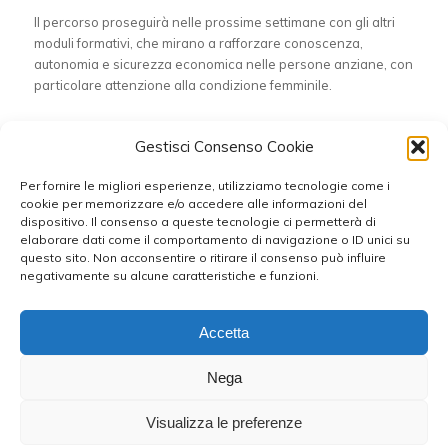
Il percorso proseguirà nelle prossime settimane con gli altri
moduli formativi, che mirano a rafforzare conoscenza,
autonomia e sicurezza economica nelle persone anziane, con
particolare attenzione alla condizione femminile.
Condividi questo articolo
Gestisci Consenso Cookie
Per fornire le migliori esperienze, utilizziamo tecnologie come i
cookie per memorizzare e/o accedere alle informazioni del
dispositivo. Il consenso a queste tecnologie ci permetterà di
elaborare dati come il comportamento di navigazione o ID unici su
questo sito. Non acconsentire o ritirare il consenso può influire
negativamente su alcune caratteristiche e funzioni.
Accetta
Nega
RESPONSABILE DELLA COMUNICAZIONE: Antonello Corigliano - WEB
DESIGNER : Fabio Orlando © 2024-2026 UIL TARANTO - C.F.
Visualizza le preferenze
80017600737 - Tutti i diritti riservati