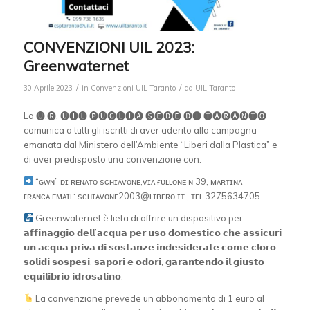
CONVENZIONI UIL 2023:
Greenwaternet
/
/
30 Aprile 2023
in
Convenzioni UIL Taranto
da
UIL Taranto
La 🅤.🅡. 🅤🅘🅛 🅟🅤🅖🅛🅘🅐 🅢🅔🅓🅔 🅓🅘 🅣🅐🅡🅐🅝🅣🅞
comunica a tutti gli iscritti di aver aderito alla campagna
emanata dal Ministero dell’Ambiente “Liberi dalla Plastica” e
di aver predisposto una convenzione con:
“ɢᴡɴ” ᴅɪ ʀᴇɴᴀᴛᴏ sᴄʜɪᴀᴠᴏɴᴇ,ᴠɪᴀ ғᴜʟʟᴏɴᴇ ɴ 39, ᴍᴀʀᴛɪɴᴀ
ғʀᴀɴᴄᴀ.ᴇᴍᴀɪʟ: sᴄʜɪᴀᴠᴏɴᴇ2003@ʟɪʙᴇʀᴏ.ɪᴛ , ᴛᴇʟ 3275634705
Greenwaternet è lieta di offrire un dispositivo per
𝗮𝗳𝗳𝗶𝗻𝗮𝗴𝗴𝗶𝗼 𝗱𝗲𝗹𝗹’𝗮𝗰𝗾𝘂𝗮 𝗽𝗲𝗿 𝘂𝘀𝗼 𝗱𝗼𝗺𝗲𝘀𝘁𝗶𝗰𝗼 𝗰𝗵𝗲 𝗮𝘀𝘀𝗶𝗰𝘂𝗿𝗶
𝘂𝗻’𝗮𝗰𝗾𝘂𝗮 𝗽𝗿𝗶𝘃𝗮 𝗱𝗶 𝘀𝗼𝘀𝘁𝗮𝗻𝘇𝗲 𝗶𝗻𝗱𝗲𝘀𝗶𝗱𝗲𝗿𝗮𝘁𝗲 𝗰𝗼𝗺𝗲 𝗰𝗹𝗼𝗿𝗼,
𝘀𝗼𝗹𝗶𝗱𝗶 𝘀𝗼𝘀𝗽𝗲𝘀𝗶, 𝘀𝗮𝗽𝗼𝗿𝗶 𝗲 𝗼𝗱𝗼𝗿𝗶, 𝗴𝗮𝗿𝗮𝗻𝘁𝗲𝗻𝗱𝗼 𝗶𝗹 𝗴𝗶𝘂𝘀𝘁𝗼
𝗲𝗾𝘂𝗶𝗹𝗶𝗯𝗿𝗶𝗼 𝗶𝗱𝗿𝗼𝘀𝗮𝗹𝗶𝗻𝗼.
La convenzione prevede un abbonamento di 1 euro al