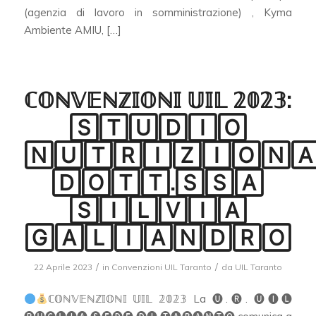
(agenzia di lavoro in somministrazione) , Kyma
Ambiente AMIU, […]
ℂ𝕆ℕ𝕍𝔼ℕℤ𝕀𝕆ℕ𝕀 𝕌𝕀𝕃 𝟚𝟘𝟚𝟛:
🅂🅃🅄🄳🄸🄾
🄽🅄🅃🅁🄸🅉🄸🄾🄽🄰
🄳🄾🅃🅃.🅂🅂🄰
🅂🄸🄻🅅🄸🄰
🄶🄰🄻🄸🄰🄽🄳🅁🄾
/
/
22 Aprile 2023
in
Convenzioni UIL Taranto
da
UIL Taranto
ℂ𝕆ℕ𝕍𝔼ℕℤ𝕀𝕆ℕ𝕀 𝕌𝕀𝕃 𝟚𝟘𝟚𝟛 La 🅤.🅡. 🅤🅘🅛