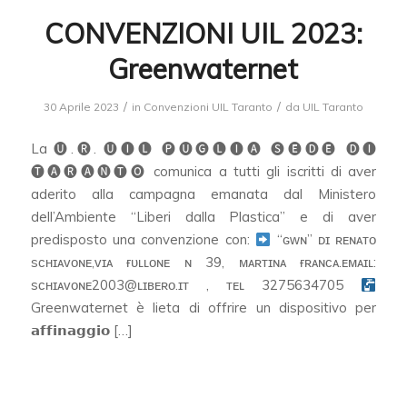
CONVENZIONI UIL 2023:
Greenwaternet
/
/
30 Aprile 2023
in
Convenzioni UIL Taranto
da
UIL Taranto
La 🅤.🅡. 🅤🅘🅛 🅟🅤🅖🅛🅘🅐 🅢🅔🅓🅔 🅓🅘
🅣🅐🅡🅐🅝🅣🅞 comunica a tutti gli iscritti di aver
aderito alla campagna emanata dal Ministero
dell’Ambiente “Liberi dalla Plastica” e di aver
predisposto una convenzione con:
“ɢᴡɴ” ᴅɪ ʀᴇɴᴀᴛᴏ
sᴄʜɪᴀᴠᴏɴᴇ,ᴠɪᴀ ғᴜʟʟᴏɴᴇ ɴ 39, ᴍᴀʀᴛɪɴᴀ ғʀᴀɴᴄᴀ.ᴇᴍᴀɪʟ:
sᴄʜɪᴀᴠᴏɴᴇ2003@ʟɪʙᴇʀᴏ.ɪᴛ , ᴛᴇʟ 3275634705
Greenwaternet è lieta di offrire un dispositivo per
𝗮𝗳𝗳𝗶𝗻𝗮𝗴𝗴𝗶𝗼 […]