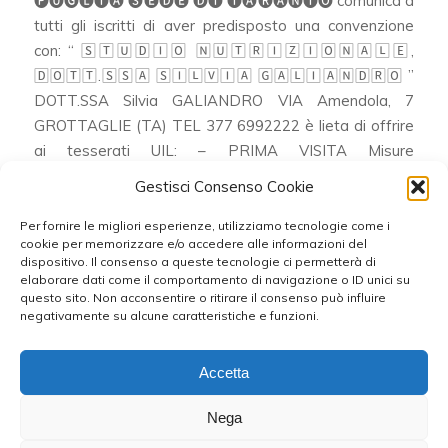
🅟🅤🅖🅛🅘🅐 🅢🅔🅓🅔 🅓🅘 🅣🅐🅡🅐🅝🅣🅞 comunica a
tutti gli iscritti di aver predisposto una convenzione
con: “ 🅂🅃🅄🄳🄸🄾 🄽🅄🅃🅁🄸🅉🄸🄾🄽🄰🄻🄴,
🄳🄾🅃🅃.🅂🅂🄰 🅂🄸🄻🅅🄸🄰 🄶🄰🄻🄸🄰🄽🄳🅁🄾 ”
DOTT.SSA Silvia GALIANDRO VIA Amendola, 7
GROTTAGLIE (TA) TEL 377 6992222 è lieta di offrire
ai tesserati UIL: – PRIMA VISITA Misure
antopometriche, esame impedenziometrico della
Gestisci Consenso Cookie
composizione […]
Per fornire le migliori esperienze, utilizziamo tecnologie come i
cookie per memorizzare e/o accedere alle informazioni del
dispositivo. Il consenso a queste tecnologie ci permetterà di
elaborare dati come il comportamento di navigazione o ID unici su
«
‹
41
42
43
Pagina 43 di 47
questo sito. Non acconsentire o ritirare il consenso può influire
negativamente su alcune caratteristiche e funzioni.
44
45
›
»
Accetta
Nega
RESPONSABILE DELLA COMUNICAZIONE: Antonello Corigliano - WEB
DESIGNER : Fabio Orlando © 2024-2026 UIL TARANTO - C.F.