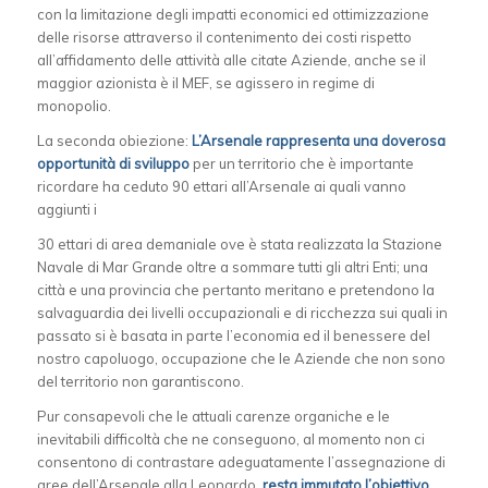
con la limitazione degli impatti economici ed ottimizzazione
delle risorse attraverso il contenimento dei costi rispetto
all’affidamento delle attività alle citate Aziende, anche se il
maggior azionista è il MEF, se agissero in regime di
monopolio.
La seconda obiezione:
L’Arsenale rappresenta una doverosa
opportunità di sviluppo
per un territorio che è importante
ricordare ha ceduto 90 ettari all’Arsenale ai quali vanno
aggiunti i
30 ettari di area demaniale ove è stata realizzata la Stazione
Navale di Mar Grande oltre a sommare tutti gli altri Enti; una
città e una provincia che pertanto meritano e pretendono la
salvaguardia dei livelli occupazionali e di ricchezza sui quali in
passato si è basata in parte l’economia ed il benessere del
nostro capoluogo, occupazione che le Aziende che non sono
del territorio non garantiscono.
Pur consapevoli che le attuali carenze organiche e le
inevitabili difficoltà che ne conseguono, al momento non ci
consentono di contrastare adeguatamente l’assegnazione di
aree dell’Arsenale alla Leonardo,
resta immutato l’obiettivo