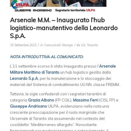
Arsenale M.M. – Inaugurato l’hub
logistico-manutentivo della Leonardo
S.p.A.
/
/
15 Settembre 2023
in
Comunicati Stampa
da
UIL Taranto
NOTA INTRODUTTIVA AL COMUNICATO:
L’11 settembre scorso è stato inaugurato presso l’
Arsenale
Militare Marittimo di Taranto
un hub logistico gestito dalla
Leonardo S.p.A.
per la manutenzione e lo stoccaggio dei
materiali del Sistema di combattimento UU.NN. classe FREMM.
Tuttavia, le sigle confederali con i segretari tarantini di
categoria
Grazia Albano
(FP CGIL),
Massimo Ferri
(CISL FP) e
Giuseppe Andrisano
UILPA, evidenziano nella nota una
crescente preoccupazione per il ruolo marginale che
l’Arsenale di Taranto sta assumendo nel contesto del
cosiddetto “Mediterraneo allargato”. Nonostante
finanziamenti per modernizzazione e potenziamento, il