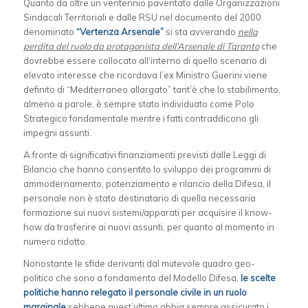
Quanto da oltre un ventennio paventato dalle Organizzazioni
Sindacali Territoriali e dalle RSU nel documento del 2000
denominato
“Vertenza Arsenale”
si sta avverando
nella
perdita del ruolo da protagonista dell’Arsenale di Taranto
che
dovrebbe essere collocato all’interno di quello scenario di
elevato interesse che ricordava l’ex Ministro Guerini viene
definito di “Mediterraneo allargato” tant’è che lo stabilimento,
almeno a parole, è sempre stato individuato come Polo
Strategico fondamentale mentre i fatti contraddicono gli
impegni assunti.
A fronte di significativi finanziamenti previsti dalle Leggi di
Bilancio che hanno consentito lo sviluppo dei programmi di
ammodernamento, potenziamento e rilancio della Difesa, il
personale non è stato destinatario di quella necessaria
formazione sui nuovi sistemi/apparati per acquisire il know-
how da trasferire ai nuovi assunti, per quanto al momento in
numero ridotto.
Nonostante le sfide derivanti dal mutevole quadro geo-
politico che sono a fondamento del Modello Difesa,
le scelte
politiche hanno relegato il personale civile in un ruolo
marginale
sebbene quest’ultimo abbia sempre assicurato i