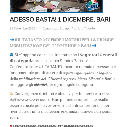
ADESSO BASTA! 1 DICEMBRE, BARI
/
/
21 Novembre 2023
in
Comunicati Stampa
da
UIL Taranto
𝕌𝕀𝕃 𝕋𝔸ℝ𝔸ℕ𝕋𝕆 𝔸ℂℂ𝔼ℕ𝔻𝔼 𝕀 𝕄𝕆𝕋𝕆ℝ𝕀 ℙ𝔼ℝ 𝕃𝔸 𝔾ℝ𝔸ℕ𝔻𝔼
𝕄𝕆𝔹𝕀𝕃𝕀𝕋𝔸ℤ𝕀𝕆ℕ𝔼 𝔻𝔼𝕃 𝟙° 𝔻𝔼ℂ𝔼𝕄ℝ𝔼 𝔸 𝔹𝔸ℝ𝕀
Si e’ appena concluso l’incontro con i 𝗦𝗲𝗴𝗿𝗲𝘁𝗮𝗿𝗶 𝗚𝗲𝗻𝗲𝗿𝗮𝗹𝗶
𝗱𝗶 𝗰𝗮𝘁𝗲𝗴𝗼𝗿𝗶𝗮 presso la sala Sandro Pertini della
Confederazione UIL TARANTO. Incontro ritenuto necessario e
fondamentale per discutere di 𝓪𝓼𝓹𝓮𝓽𝓽𝓲 𝓸𝓻𝓰𝓪𝓷𝓲𝔃𝔃𝓪𝓽𝓲𝓿𝓲 𝓮 𝓵𝓸𝓰𝓲𝓼𝓽𝓲𝓬𝓲
della 𝒎𝒐𝒃𝒊𝒍𝒊𝒕𝒂𝒛𝒊𝒐𝒏𝒆 𝒅𝒆𝒍 𝟏°𝑫𝒊𝒄𝒆𝒎𝒃𝒓𝒆 𝒑𝒓𝒆𝒔𝒔𝒐 𝑷𝒊𝒂𝒛𝒛𝒂 𝑳𝒊𝒃𝒆𝒓𝒕𝒂’ 𝒂 𝑩𝒂𝒓𝒊 e
prefiggere gli 𝙤𝙗𝙞𝙚𝙩𝙩𝙞𝙫𝙞 per ogni singola categoria.
Convergenza di intenti e obiettivi per far sentire la 𝓿𝓸𝓬𝓮
𝓭𝓮𝓵𝓵’𝓪𝓻𝓬𝓸 𝓲𝓸𝓷𝓲𝓬𝓸 in quel di Bari per uno sciopero che risulta
essere crucile per le vertenze insistenti sul territorio e per
rivendicare i ᴅɪʀɪᴛᴛɪ ᴅɪ ʟᴀᴠᴏʀɪ, ᴘᴇɴsɪᴏɴᴀᴛɪ, ɢɪᴏᴠᴀɴɪ ᴇ ᴄɪᴛᴛᴀᴅɪɴɪ
ᴛᴜᴛᴛɪ.
🅐🅓🅔🅢🅢🅞 🅑🅐🅢🅣🅐! ❶° 🅓🅘🅒🅔🅜🅑🅡🅔 –