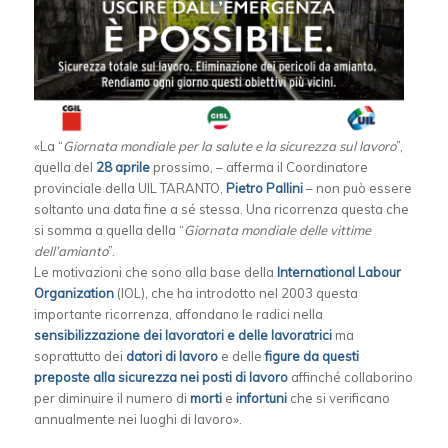
«La “
Giornata mondiale per la salute e la sicurezza sul lavoro
”,
quella del
28 aprile
prossimo, – afferma il Coordinatore
provinciale della UIL TARANTO,
Pietro Pallini
– non può essere
soltanto una data fine a sé stessa. Una ricorrenza questa che
si somma a quella della “
Giornata mondiale delle vittime
dell’amianto
”.
Le motivazioni che sono alla base della
International Labour
Organization
(IOL), che ha introdotto nel 2003 questa
importante ricorrenza, affondano le radici nella
sensibilizzazione dei lavoratori e delle lavoratrici
ma
soprattutto dei
datori di lavoro
e delle
figure da questi
preposte alla sicurezza nei posti di lavoro
affinché collaborino
per diminuire il numero di
morti
e
infortuni
che si verificano
annualmente nei luoghi di lavoro».