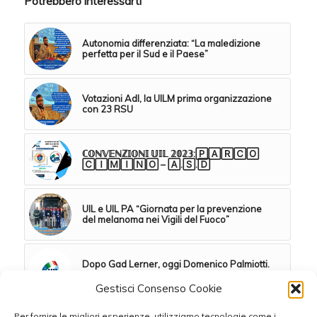
Potrebbero interessarti
Autonomia differenziata: “La maledizione
perfetta per il Sud e il Paese”
Votazioni AdI, la UILM prima organizzazione
con 23 RSU
ℂ𝕆ℕ𝕍𝔼ℕℤ𝕀𝕆ℕ𝕀 𝕌𝕀𝕃 𝟚𝟘𝟚𝟛:🄿🄰🅁🄲🄾
🄲🄸🄼🄸🄽🄾 – 🄰.🅂.🄳
UIL e UIL PA “Giornata per la prevenzione
del melanoma nei Vigili del Fuoco”
Dopo Gad Lerner, oggi Domenico Palmiotti.
Domani a chi?
Gestisci Consenso Cookie
Tessitura di Mottola – Gruppo Albini C’è una
Per fornire le migliori esperienze, utilizziamo tecnologie come i