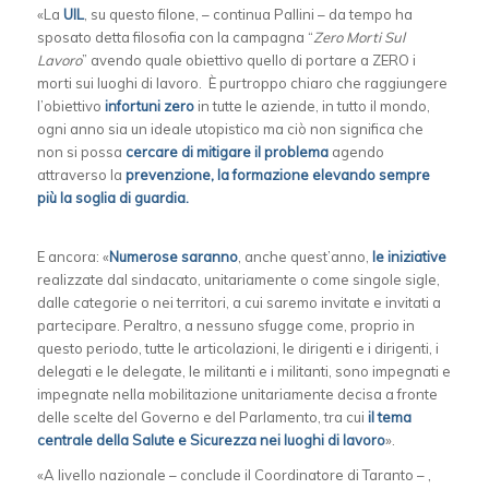
«La
UIL
, su questo filone, – continua Pallini – da tempo ha
sposato detta filosofia con la campagna “
Zero Morti Sul
Lavoro
” avendo quale obiettivo quello di portare a ZERO i
morti sui luoghi di lavoro. È purtroppo chiaro che raggiungere
l’obiettivo
infortuni zero
in tutte le aziende, in tutto il mondo,
ogni anno sia un ideale utopistico ma ciò non significa che
non si possa
cercare di mitigare il problema
agendo
attraverso la
prevenzione, la formazione elevando sempre
più la soglia di guardia.
E ancora: «
Numerose saranno
, anche quest’anno,
le iniziative
realizzate dal sindacato, unitariamente o come singole sigle,
dalle categorie o nei territori, a cui saremo invitate e invitati a
partecipare. Peraltro, a nessuno sfugge come, proprio in
questo periodo, tutte le articolazioni, le dirigenti e i dirigenti, i
delegati e le delegate, le militanti e i militanti, sono impegnati e
impegnate nella mobilitazione unitariamente decisa a fronte
delle scelte del Governo e del Parlamento, tra cui
il tema
centrale della Salute e Sicurezza nei luoghi di lavoro
».
«A livello nazionale – conclude il Coordinatore di Taranto – ,