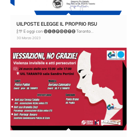
UILPOSTE ELEGGE IL PROPRIO RSU
🍾🎊 E oggi con 🅤🅘🅛🅟🅞🅢🅣🅔 Taranto…
30 Marzo 2023