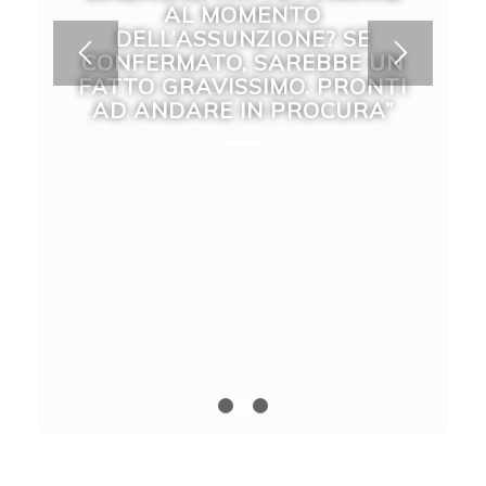
FIANCO DEI METALMECCANICI:
“SERVONO SCELTE IMMEDIATE
PER TUTELARE LAVORO,
AMBIENTE E FUTURO DELLA
CITTÀ”
1
2
3