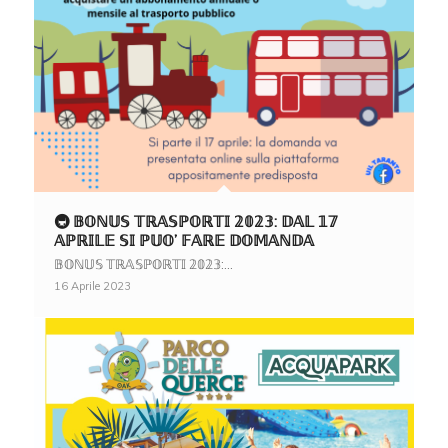
🚇 𝔹𝕆ℕ𝕌𝕊 𝕋ℝ𝔸𝕊ℙ𝕆ℝ𝕋𝕀 𝟚𝟘𝟚𝟛: 𝔻𝔸𝕃 𝟙𝟟
𝔸ℙℝ𝕀𝕃𝔼 𝕊𝕀 ℙ𝕌𝕆’ 𝔽𝔸ℝ𝔼 𝔻𝕆𝕄𝔸ℕ𝔻𝔸
𝔹𝕆ℕ𝕌𝕊 𝕋ℝ𝔸𝕊ℙ𝕆ℝ𝕋𝕀 𝟚𝟘𝟚𝟛:…
16 Aprile 2023