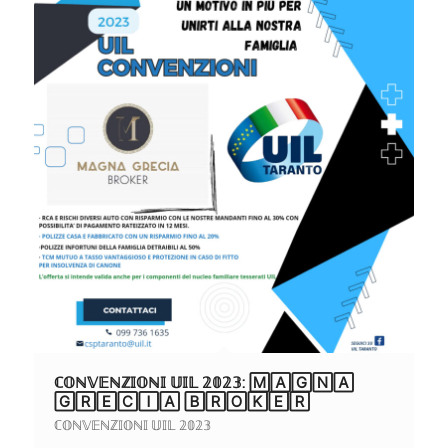
ℂ𝕆ℕ𝕍𝔼ℕℤ𝕀𝕆ℕ𝕀 𝕌𝕀𝕃 𝟚𝟘𝟚𝟛: 🄼🄰🄶🄽🄰
🄶🅁🄴🄲🄸🄰 🄱🅁🄾🄺🄴🅁
ℂ𝕆ℕ𝕍𝔼ℕℤ𝕀𝕆ℕ𝕀 𝕌𝕀𝕃 𝟚𝟘𝟚𝟛