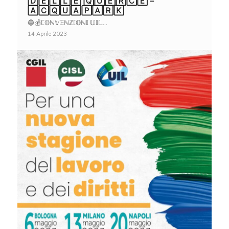
🄳🄴🄻🄻🄴 🅀🅄🄴🅁🄲🄴 –
🄰🄲🅀🅄🄰🄿🄰🅁🄺
🔵💰ℂ𝕆ℕ𝕍𝔼ℕℤ𝕀𝕆ℕ𝕀 𝕌𝕀𝕃…
14 Aprile 2023