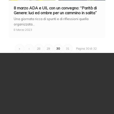
8 marzo ADA e UIL con un convegno: “Parità di
Genere: luci ed ombre per un cammino in salita”
Una giornata ricca di spunti e di riflessioni quella
organizzata…
8 Marzo 2023
«
‹
28
29
30
31
Pagina 30 di 32
32
›
»