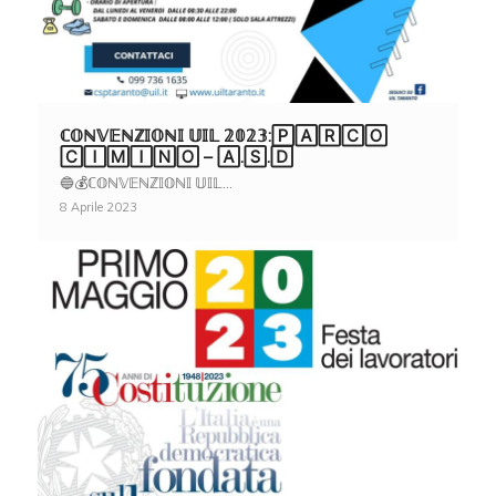
ℂ𝕆ℕ𝕍𝔼ℕℤ𝕀𝕆ℕ𝕀 𝕌𝕀𝕃 𝟚𝟘𝟚𝟛:🄿🄰🅁🄲🄾
🄲🄸🄼🄸🄽🄾 – 🄰.🅂.🄳
🔵💰ℂ𝕆ℕ𝕍𝔼ℕℤ𝕀𝕆ℕ𝕀 𝕌𝕀𝕃…
8 Aprile 2023