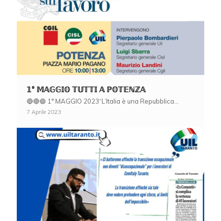
𝟙° 𝕄𝔸𝔾𝔾𝕀𝕆 𝕋𝕌𝕋𝕋𝕀 𝔸 ℙ𝕆𝕋𝔼ℕℤ𝔸
🔵🔴🟢 1° MAGGIO 2023“L’Italia è una Repubblica…
7 Aprile 2023