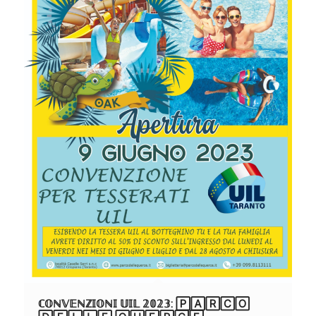
ℂ𝕆ℕ𝕍𝔼ℕℤ𝕀𝕆ℕ𝕀 𝕌𝕀𝕃 𝟚𝟘𝟚𝟛: 🄿🄰🅁🄲🄾